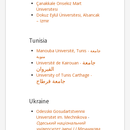
Çanakkale Onsekiz Mart
Üniversitesi
Dokuz Eylül Üniversitesi, Alsancak
– Izmir
Tunisia
Manouba Université, Tunis - جامعة
منوبة
جامعة
Université de Kairouan -
القيروان
University of Tunis Carthage -
جامعة قرطاج
Ukraine
Odesskii Gosudartstvennii
Universitet im. Mechnikova
-
Одеський національний
університет імені І.І.Мечникова