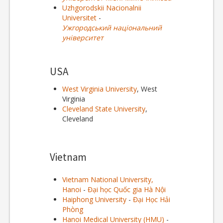
Uzhgorodskii Nacionalnii
Universitet
-
Ужгородський національний
університет
USA
West Virginia University
, West
Virginia
Cleveland State University
,
Cleveland
Vietnam
Vietnam National University,
Hanoi
-
Đại học Quốc gia Hà Nội
Haiphong University
-
Đại Học Hải
Phòng
Hanoi Medical University (HMU)
-