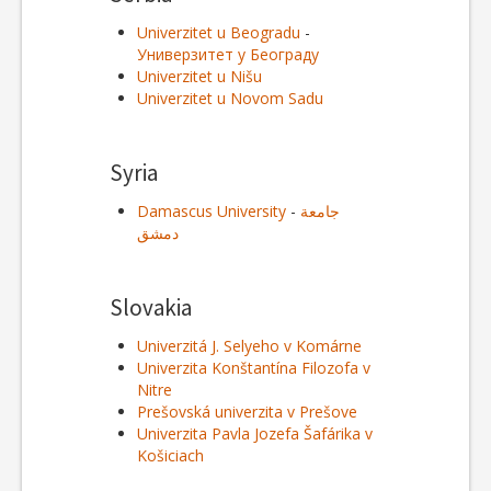
Univerzitet u Beogradu
-
Универзитет у Београду
Univerzitet u Nišu
Univerzitet u Novom Sadu
Syria
Damascus University
-
جامعة
دمشق
Slovakia
Univerzitá J. Selyeho v Komárne
Univerzita Konštantína Filozofa v
Nitre
Prešovská univerzita v Prešove
Univerzita Pavla Jozefa Šafárika v
Košiciach