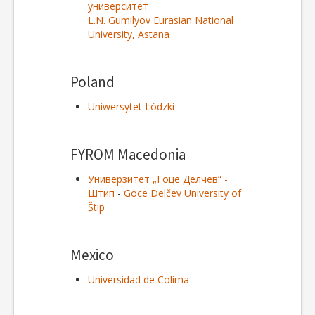
университет
L.N. Gumilyov Eurasian National
University, Astana
Poland
Uniwersytet Lódzki
FYROM Macedonia
Универзитет „Гоце Делчев“ -
Штип
-
Goce Delčev University of
Štip
Mexico
Universidad de Colima