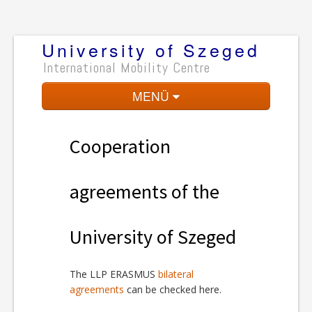
University of Szeged
International Mobility Centre
MENÜ
Home
Cooperation
Key Data
Cooperation
agreements of the
Mobility Programmes
University of Szeged
Magyar
The LLP ERASMUS
bilateral
agreements
can be checked here.