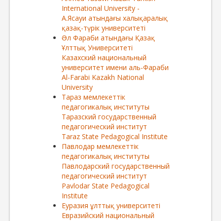
International University -
А.Ясауи атындағы халықаралық
қазақ-түрік университеті
Əл Фараби атындағы Қазақ
Ұлттық Университеті
Казахский национальный
университет имени аль-Фараби
Al-Farabi Kazakh National
University
Тараз мемлекеттік
педагогикалық институты
Таразский государственный
педагогический институт
Taraz State Pedagogical Institute
Павлодар мемлекеттік
педагогикалық институты
Павлодарский государственный
педагогический институт
Pavlodar State Pedagogical
Institute
Еуразия ұлттық университеті
Евразийский национальный