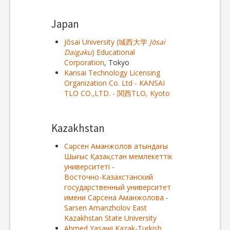
Japan
Jōsai University (城西大学
Jōsai
Daigaku
) Educational
Corporation
, Tokyo
Kansai Technology Licensing
Organization Co. Ltd - KANSAI
TLO CO.,LTD. - 関西TLO, Kyoto
Kazakhstan
Сәрсен Аманжолов атындағы
Шығыс Қазақстан мемлекеттік
университеті -
Восточно-Казахстанский
государственный университет
имени Сарсена Аманжолова -
Sarsen Amanzholov East
Kazakhstan State University
Ahmed Yasawi Kazak-Turkish